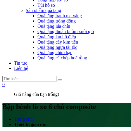
Túi hồ sơ
Sản phẩm quà tặng
Quà tặng tranh mạ vàng
Quà tặng trống đồng
Quà tặng lúa chín
Quà tặng thuận buồm xuôi gió
Quà tặng lan hồ điệp
Quà tặng cây kim tiền
Quà tặng ngựa tài lộc
Quà tặng chim hạc
Quà tặng cá chép hoá rồng
Tin tức
Liên hệ
0
Giỏ hàng của bạn trống!
Bập bênh lò xo 6 chỗ composite
Trang chủ
Thiết bị giáo dục