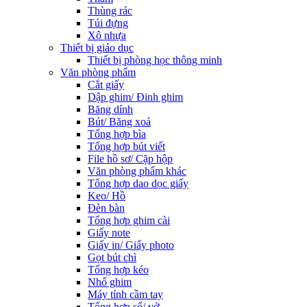
Thùng rác
Túi đựng
Xô nhựa
Thiết bị giáo dục
Thiết bị phòng học thông minh
Văn phòng phẩm
Cắt giấy
Dập ghim/ Đinh ghim
Băng dính
Bút/ Băng xoá
Tổng hợp bìa
Tổng hợp bút viết
File hồ sơ/ Cặp hộp
Văn phòng phẩm khác
Tổng hợp dao dọc giấy
Keo/ Hồ
Đèn bàn
Tổng hợp ghim cài
Giấy note
Giấy in/ Giấy photo
Gọt bút chì
Tổng hợp kéo
Nhổ ghim
Máy tính cầm tay
Tổng hợp sổ/ vở