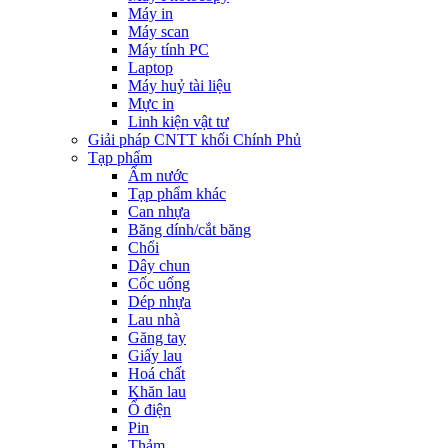
Máy in
Máy scan
Máy tính PC
Laptop
Máy huỷ tài liệu
Mực in
Linh kiện vật tư
Giải pháp CNTT khối Chính Phủ
Tạp phẩm
Ấm nước
Tạp phẩm khác
Can nhựa
Băng dính/cắt băng
Chổi
Dây chun
Cốc uống
Dép nhựa
Lau nhà
Găng tay
Giấy lau
Hoá chất
Khăn lau
Ổ điện
Pin
Thảm