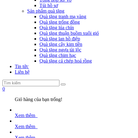
Túi hồ sơ
Sản phẩm quà tặng
Quà tặng tranh mạ vàng
Quà tặng trống đồng
Quà tặng lúa chín
Quà tặng thuận buồm xuôi gió
Quà tặng lan hồ điệp
Quà tặng cây kim tiền
Quà tặng ngựa tài lộc
Quà tặng chim hạc
Quà tặng cá chép hoá rồng
Tin tức
Liên hệ
0
Giỏ hàng của bạn trống!
Xem thêm
Xem thêm
Xem thêm