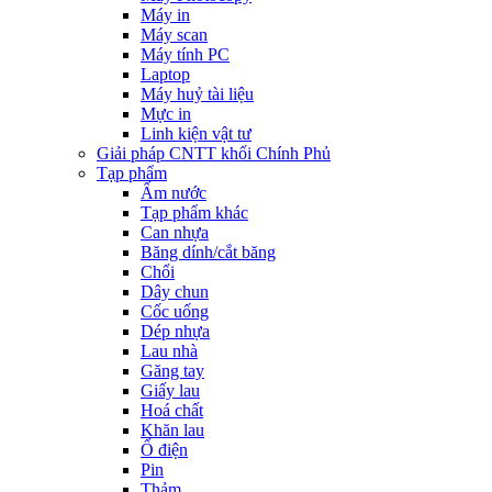
Máy in
Máy scan
Máy tính PC
Laptop
Máy huỷ tài liệu
Mực in
Linh kiện vật tư
Giải pháp CNTT khối Chính Phủ
Tạp phẩm
Ấm nước
Tạp phẩm khác
Can nhựa
Băng dính/cắt băng
Chổi
Dây chun
Cốc uống
Dép nhựa
Lau nhà
Găng tay
Giấy lau
Hoá chất
Khăn lau
Ổ điện
Pin
Thảm