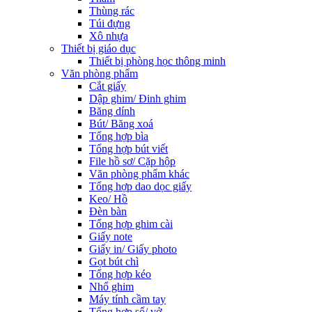
Thùng rác
Túi đựng
Xô nhựa
Thiết bị giáo dục
Thiết bị phòng học thông minh
Văn phòng phẩm
Cắt giấy
Dập ghim/ Đinh ghim
Băng dính
Bút/ Băng xoá
Tổng hợp bìa
Tổng hợp bút viết
File hồ sơ/ Cặp hộp
Văn phòng phẩm khác
Tổng hợp dao dọc giấy
Keo/ Hồ
Đèn bàn
Tổng hợp ghim cài
Giấy note
Giấy in/ Giấy photo
Gọt bút chì
Tổng hợp kéo
Nhổ ghim
Máy tính cầm tay
Tổng hợp sổ/ vở