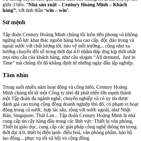
giữa 3 bên: “
Nhà sản xuất – Century Hoàng Minh – Khách
hàng”
, với tinh thần
‘win – win’
.
Sứ mệnh
Tập đoàn Century Hoàng Minh chúng tôi luôn tiên phong và không
ngừng nỗ lực khai thác nguồn hàng hóa cao cấp, độc đáo trong và
ngoài nước với chất lượng tốt, bảo vệ môi trường... cũng như xu
hướng chuyển đổi số trong thời đại 4.0 nhằm đáp ứng kịp thời nhất
mọi nhu cầu của khách hàng, như câu slogan “All demand, Just in
Time” mà chúng tôi đã khẳng định từ những ngày đầu lập nghiệp.
Tầm nhìn
Trong suốt nhiều năm hoạt động và cống hiến, Century Hoàng
Minh chúng tôi từ một Công ty nhỏ đã phát triển lớn mạnh thành
một Tập đoàn đa ngành nghề, chuyên nghiệp và có uy tín được
đánh giá cao trong cộng đồng doanh nghiệp thủ đô, có phạm vi hoạt
động trong cả nước, hợp tác sâu, rộng với nước ngoài, như Nhật
Bản, Singapore, Thái Lan... Tập đoàn Century Hoàng Minh là nhà
cung cấp tin cậy hàng đầu trong các lĩnh vực: Thiết bị văn phòng,
Thiết bị giáo dục, cung cấp các giải pháp công nghệ thông tin trong
thời đại 4.0, thiết bị điện lạnh- điều hoà, văn phòng phẩm, bảo hộ
lao động... phục vụ tốt xã hội và cộng đồng.