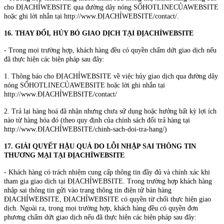
cho ĐỊACHỈWEBSITE qua đường dây nóng SỐHOTLINECỦAWEBSITE
hoặc ghi lời nhắn tại http://www.ĐỊACHỈWEBSITE/contact/.
16. THAY ĐỔI, HỦY BỎ GIAO DỊCH TẠI ĐỊACHỈWEBSITE
- Trong mọi trường hợp, khách hàng đều có quyền chấm dứt giao dịch nếu
đã thực hiện các biện pháp sau đây:
1. Thông báo cho ĐỊACHỈWEBSITE về việc hủy giao dịch qua đường dây
nóng SỐHOTLINECỦAWEBSITE hoặc lời ghi nhắn tại
http://www.ĐỊACHỈWEBSITE/contact/
2. Trả lại hàng hoá đã nhận nhưng chưa sử dụng hoặc hưởng bất kỳ lợi ích
nào từ hàng hóa đó (theo quy định của chính sách đổi trả hàng tại
http://www.ĐỊACHỈWEBSITE/chinh-sach-doi-tra-hang/)
17. GIẢI QUYẾT HẬU QUẢ DO LỖI NHẬP SAI THÔNG TIN
THƯƠNG MẠI TẠI ĐỊACHỈWEBSITE
- Khách hàng có trách nhiệm cung cấp thông tin đầy đủ và chính xác khi
tham gia giao dịch tại ĐỊACHỈWEBSITE. Trong trường hợp khách hàng
nhập sai thông tin gửi vào trang thông tin điện tử bán hàng
ĐỊACHỈWEBSITE, ĐỊACHỈWEBSITE có quyền từ chối thực hiện giao
dịch. Ngoài ra, trong mọi trường hợp, khách hàng đều có quyền đơn
phương chấm dứt giao dịch nếu đã thực hiện các biện pháp sau đây: