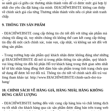
so sánh giá cả giữa các thương nhân thành viên để có được mức giá hợp lý
nhất cho yêu cầu đặt hàng của mình. ĐỊACHỈWEBSITE không can thiệp
về chính sách giá của từng Thương nhân thành viên nếu có phát sinh tranh
chấp.
9. THÔNG TIN SẢN PHẨM
- ĐỊACHỈWEBSITE cung cấp thông tin chi tiết đối với từng sản phẩm mà
chúng tôi đăng tải, tuy nhiên chúng tôi không thể cam kết cung cấp thông
tin đầy đủ một cách chính xác, toàn vẹn, cập nhật, và không sai sót đối với
từng sản phẩm.
- Trong trường hợp sản phẩm quý khách nhận được không đúng như những
gì ĐỊACHỈWEBSITE đã mô tả trong phần thông tin sản phẩm, quý khách
vui lòng thông tin đến bộ phận Hỗ trợ khách hàng trong thời gian sớm nhất
kể từ khi nhận hàng đồng thời đảm bảo sản phẩm trong tình trạng chưa qua
sử dụng để được hỗ trợ đổi trả. Thông tin chi tiết về chính sách đổi trả vui
lòng tham khảo tại: http://www.ĐỊACHỈWEBSITE/chinh-sach-doi-tra-
hang/
10. CHÍNH SÁCH VỀ HÀNG GIẢ, HÀNG NHÁI, HÀNG KHÔNG
ĐÚNG CHẤT LƯỢNG
- ĐỊACHỈWEBSITE hướng đến việc cung cấp hàng hóa và chất lượng dịch
vụ tốt nhất cho khách hàng qua các sản phẩm được đăng bán trên trang web