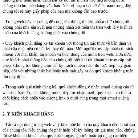
thương mại hoặc nhân danh bất kỳ đối tác thứ ba nào nếu không được
chúng tôi cho phép bằng văn bản. Nếu vi phạm bất cứ điều nào trong đây,
chúng tôi sẽ hủy giấy phép của bạn mà không cần báo trước.
- Trang web này chỉ dùng để cung cấp thông tin sản phẩm chứ chúng tôi
không phải nhà sản xuất nên những nhận xét hiển thị trên web là ý kiến cá
nhân của khách hàng, không phải của chúng tôi.
- Quý khách phải đăng ký tài khoản với thông tin xác thực về bản thân và
phải cập nhật nếu có bất kỳ thay đổi nào. Mỗi người truy cập phải có trách
nhiệm với mật khẩu, tài khoản và hoạt động của mình trên web. Hơn nữa,
quý khách phải thông báo cho chúng tôi biết khi tài khoản bị truy cập trái
phép. Chúng tôi không chịu bất kỳ trách nhiệm nào, dù trực tiếp hay gián
tiếp, đối với những thiệt hại hoặc mất mát gây ra do quý khách không tuân
thủ quy định.
- Trong suốt quá trình đăng ký, quý khách đồng ý nhận email quảng cáo từ
website. Sau đó, nếu không muốn tiếp tục nhận mail, quý khách có thể từ
chối bằng cách nhấp vào đường link ở dưới cùng trong mọi email quảng
cáo.
2. Ý KIẾN KHÁCH HÀNG
- Tất cả nội dung trang web và ý kiến phê bình của quý khách đều là tài sản
của chúng tôi. Nếu chúng tôi phát hiện bất kỳ thông tin giả mạo nào, chúng
tôi sẽ khóa tài khoản của quý khách ngay lập tức hoặc áp dụng các biện