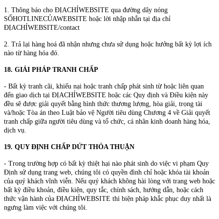
1. Thông báo cho ĐỊACHỈWEBSITE qua đường dây nóng
SỐHOTLINECỦAWEBSITE hoặc lời nhập nhắn tại địa chỉ
ĐỊACHỈWEBSITE/contact
2. Trả lại hàng hoá đã nhận nhưng chưa sử dụng hoặc hưởng bất kỳ lợi ích
nào từ hàng hóa đó.
18. GIẢI PHÁP TRANH CHẤP
- Bất kỳ tranh cãi, khiếu nại hoặc tranh chấp phát sinh từ hoặc liên quan
đến giao dịch tại ĐỊACHỈWEBSITE hoặc các Quy định và Điều kiện này
đều sẽ được giải quyết bằng hình thức thương lượng, hòa giải, trọng tài
và/hoặc Tòa án theo Luật bảo vệ Người tiêu dùng Chương 4 về Giải quyết
tranh chấp giữa người tiêu dùng và tổ chức, cá nhân kinh doanh hàng hóa,
dịch vụ.
19. QUY ĐỊNH CHẤP DỨT THỎA THUẬN
- Trong trường hợp có bất kỳ thiệt hại nào phát sinh do việc vi phạm Quy
Định sử dụng trang web, chúng tôi có quyền đình chỉ hoặc khóa tài khoản
của quý khách vĩnh viễn. Nếu quý khách không hài lòng với trang web hoặc
bất kỳ điều khoản, điều kiện, quy tắc, chính sách, hướng dẫn, hoặc cách
thức vận hành của ĐỊACHỈWEBSITE thì biện pháp khắc phục duy nhất là
ngưng làm việc với chúng tôi.