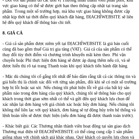
- Đối với sản phẩm do các đơn vị Thương nhân thành viên phân phối, khu
vực giao hàng có thể sẽ được giới hạn theo thông cập nhật tại trang sản
phẩm. Trong một số trường hợp, mà khu vực giao hàng không được cập
nhật kịp thời tại thời điểm quý khách đặt hàng, ĐỊACHỈWEBSITE sẽ liên
hệ đến quý khách để thông báo chi tiết.
8. GIÁ CẢ
- Giá cả sản phẩm được niêm yết tại ĐỊACHỈWEBSITE là giá bán cuối
cùng đã bao gồm thuế Giá trị gia tăng (VAT). Giá cả của sản phẩm có thể
thay đổi tùy thời điểm và chương trình khuyến mãi kèm theo. Phí vận
chuyển hoặc Phí thực hiện đơn hàng sẽ được áp dụng thêm nếu có, và sẽ
được hiển thị rõ tại trang Thanh toán khi quý khách tiến hành đặt hàng.
- Mặc dù chúng tôi cố gắng tốt nhất để bảo đảm rằng tất cả các thông tin và
giá hiển thị là chính xác đối với từng sản phẩm, đôi khi sẽ có một số trường
hợp bị lỗi hoặc sai sót. Nếu chúng tôi phát hiện lỗi về giá của bất kỳ sản
phẩm nào trong đơn hàng của quý khách, chúng tôi sẽ thông báo cho quý
khách trong thời gian sớm nhất có thể và gửi đến quý khách lựa chọn để
xác nhận lại đơn hàng với giá chính xác hoặc hủy đơn hàng. Nếu chúng tôi
không thể liên lạc với quý khách, đơn hàng sẽ tự động hủy trên hệ thống và
lệnh hoàn tiền sẽ được thực hiện (nếu đơn hàng đã được thanh toán trước).
- Khác biệt giá: Các Thương nhân thành viên hoạt động tại sàn giao dịch
Thương mại điện tử ĐỊACHỈWEBSITE có thể cùng cung cấp 1 sản phẩm
giống nhau với chính sách giá khác nhau, Quý khách có quyền lựa chọn và