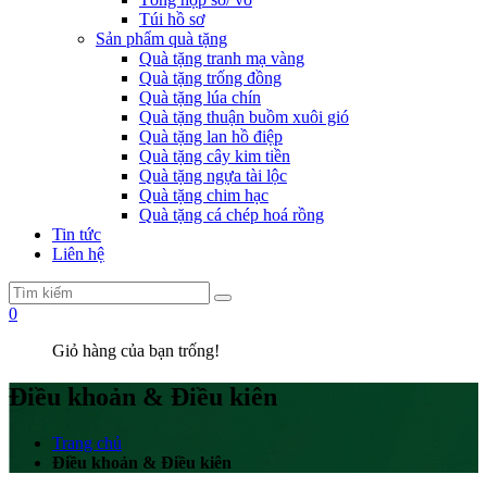
Túi hồ sơ
Sản phẩm quà tặng
Quà tặng tranh mạ vàng
Quà tặng trống đồng
Quà tặng lúa chín
Quà tặng thuận buồm xuôi gió
Quà tặng lan hồ điệp
Quà tặng cây kim tiền
Quà tặng ngựa tài lộc
Quà tặng chim hạc
Quà tặng cá chép hoá rồng
Tin tức
Liên hệ
0
Giỏ hàng của bạn trống!
Điều khoản & Điều kiên
Trang chủ
Điều khoản & Điều kiên