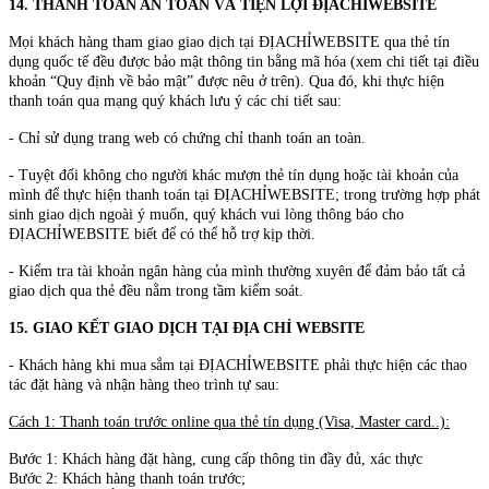
14. THANH TOÁN AN TOÀN VÀ TIỆN LỢI ĐỊACHỈWEBSITE
Mọi khách hàng tham giao giao dịch tại ĐỊACHỈWEBSITE qua thẻ tín
dụng quốc tế đều được bảo mật thông tin bằng mã hóa (xem chi tiết tại điều
khoản “Quy định về bảo mật” được nêu ở trên). Qua đó, khi thực hiện
thanh toán qua mạng quý khách lưu ý các chi tiết sau:
- Chỉ sử dụng trang web có chứng chỉ thanh toán an toàn.
- Tuyệt đối không cho người khác mượn thẻ tín dụng hoặc tài khoản của
mình để thực hiện thanh toán tại ĐỊACHỈWEBSITE; trong trường hợp phát
sinh giao dịch ngoài ý muốn, quý khách vui lòng thông báo cho
ĐỊACHỈWEBSITE biết để có thể hỗ trợ kịp thời.
- Kiểm tra tài khoản ngân hàng của mình thường xuyên để đảm bảo tất cả
giao dịch qua thẻ đều nằm trong tầm kiểm soát.
15. GIAO KẾT GIAO DỊCH TẠI ĐỊA CHỈ WEBSITE
- Khách hàng khi mua sắm tại ĐỊACHỈWEBSITE phải thực hiện các thao
tác đặt hàng và nhận hàng theo trình tự sau:
Cách 1: Thanh toán trước online qua thẻ tín dụng (Visa, Master card..):
Bước 1: Khách hàng đặt hàng, cung cấp thông tin đầy đủ, xác thực
Bước 2: Khách hàng thanh toán trước;