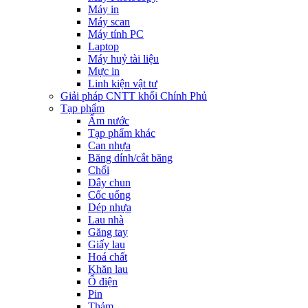
Máy in
Máy scan
Máy tính PC
Laptop
Máy huỷ tài liệu
Mực in
Linh kiện vật tư
Giải pháp CNTT khối Chính Phủ
Tạp phẩm
Ấm nước
Tạp phẩm khác
Can nhựa
Băng dính/cắt băng
Chổi
Dây chun
Cốc uống
Dép nhựa
Lau nhà
Găng tay
Giấy lau
Hoá chất
Khăn lau
Ổ điện
Pin
Thảm