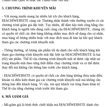
Thanh toán Quốc tế hoặc thẻ Thanh toán Nội địa.
5. CHƯƠNG TRÌNH KHUYẾN MÃI
- Với mong muốn mang lại nhiều lợi ích cho khách hàng,
ĐỊACHỈWEBSITE cùng các Thương nhân thành viên thường xuyên có các
chương trình giảm giá đặc biệt. Tuy nhiên, để đảm bảo tính công bằng cho
khách hàng là người tiêu dùng cuối cùng của ĐỊACHỈWEBSITE, chúng tôi
có quyền từ chối các đơn hàng không nhằm mục đích sử dụng cho cá nhân,
mua hàng số lượng nhiều hoặc với mục đích mua đi bán lại khi quý khách
tham gia các chương trình khuyến mãi.
- Thông thường, số lượng sản phẩm tối đa dành cho mỗi khách hàng khi
tham gia chương trình khuyến mãi đặc biệt tại ĐỊACHỈWEBSITE là hai
(02) sản phẩm. Thể lệ của chương trình khuyến mãi sẽ được cập nhật tại
trang khuyến mãi theo từng thời điểm chạy chương trình và có thể được
thay đổi mà không cần thông báo trước cho khách hàng.
- ĐỊACHỈWEBSITE có quyền từ chối các đơn hàng không thỏa mãn điều
khoản và điều kiện tham gia các chương trình khuyến mãi mà không cần
thông báo đến khách hàng. Vì vậy, xin quý khách vui lòng tham khảo kĩ
Thể lệ của từng chương trình trước khi tham gia.
6. MÃ GIẢM GIÁ
- Mã giảm giá là hình thức chiết khấu mà ĐỊACHỈWEBSITE dành cho