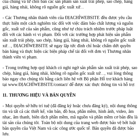
của chúng và từ chối bán các sản phẩm sản xuất trái phép, sao chép, hàng
giả, hàng nhái, không rõ nguồn gốc xuất xứ...
- Các Thương nhân thành viên của ĐỊACHỈWEBSITE đều được yêu cầu
thực hiện một cách nghiêm túc đối với việc đảm bảo chất lượng và nguồn
gốc, xuất xứ của sản phẩm, cũng như tự chịu trách nhiệm trước pháp luật
đối với các hành vi vi phạm. Đối với các trường hợp phát hiện sản phẩm
sản xuất trái phép, sao chép, hàng giả, hàng nhái, không rõ nguồn gốc xuất
xứ..., ĐỊACHỈWEBSITE sẽ ngay lập tức đình chỉ hoặc chấm dứt quyền
bán hàng và thực hiện các biện pháp chế tài đối với đơn vị Thương nhân
thành viên vi phạm.
- Trong trường hợp quý khách có nghi ngờ sản phẩm sản xuất trái phép, sao
chép, hàng giả, hàng nhái, không rõ nguồn gốc xuất xứ..., vui lòng thông
báo ngay cho chúng tôi bằng cách liên hệ với Bộ phận Hỗ trợ khách hàng
tại www.ĐỊACHỈWEBSITE/contact/ để được xác thực thông tin và hỗ trợ.
11. THƯƠNG HIỆU VÀ BẢN QUYỀN
- Mọi quyền sở hữu trí tuệ (đã đăng ký hoặc chưa đăng ký), nội dung thông
tin và tất cả các thiết kế, văn bản, đồ họa, phần mềm, hình ảnh, video, âm
nhạc, âm thanh, biên dịch phần mềm, mã nguồn và phần mềm cơ bản đều là
tài sản của chúng tôi. Toàn bộ nội dung của trang web được bảo vệ bởi luật
bản quyền của Việt Nam và các công ước quốc tế. Bản quyền đã được bảo
lưu.