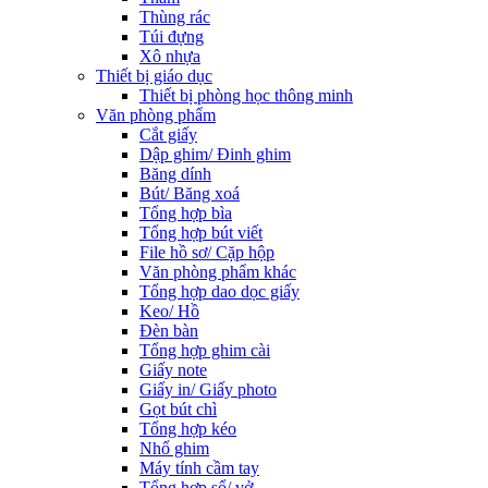
Thùng rác
Túi đựng
Xô nhựa
Thiết bị giáo dục
Thiết bị phòng học thông minh
Văn phòng phẩm
Cắt giấy
Dập ghim/ Đinh ghim
Băng dính
Bút/ Băng xoá
Tổng hợp bìa
Tổng hợp bút viết
File hồ sơ/ Cặp hộp
Văn phòng phẩm khác
Tổng hợp dao dọc giấy
Keo/ Hồ
Đèn bàn
Tổng hợp ghim cài
Giấy note
Giấy in/ Giấy photo
Gọt bút chì
Tổng hợp kéo
Nhổ ghim
Máy tính cầm tay
Tổng hợp sổ/ vở