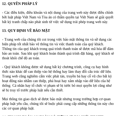
12. QUYỀN PHÁP LÝ
- Các điều kiện, điều khoản và nội dung của trang web này được điều chỉnh
bởi luật pháp Việt Nam và Tòa án có thẩm quyền tại Việt Nam sẽ giải quyết
bất kỳ tranh chấp nào phát sinh từ việc sử dụng trái phép trang web này.
13. QUY ĐỊNH VỀ BẢO MẬT
- Trang web của chúng tôi coi trọng việc bảo mật thông tin và sử dụng các
biện pháp tốt nhất bảo vệ thông tin và việc thanh toán của quý khách.
Thông tin của quý khách trong quá trình thanh toán sẽ được mã hóa để đảm
bảo an toàn. Sau khi quý khách hoàn thành quá trình đặt hàng, quý khách sẽ
thoát khỏi chế độ an toàn.
- Quý khách không được sử dụng bất kỳ chương trình, công cụ hay hình
thức nào khác để can thiệp vào hệ thống hay làm thay đổi cấu trúc dữ liệu.
Trang web cũng nghiêm cấm việc phát tán, truyền bá hay cổ vũ cho bất kỳ
hoạt động nào nhằm can thiệp, phá hoại hay xâm nhập vào dữ liệu của hệ
thống. Cá nhân hay tổ chức vi phạm sẽ bị tước bỏ mọi quyền lợi cũng như
sẽ bị truy tố trước pháp luật nếu cần thiết.
Mọi thông tin giao dịch sẽ được bảo mật nhưng trong trường hợp cơ quan
pháp luật yêu cầu, chúng tôi sẽ buộc phải cung cấp những thông tin này cho
các cơ quan pháp luật.