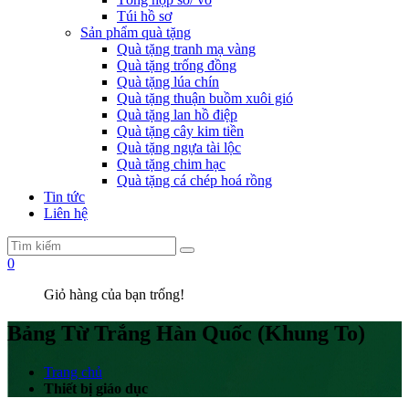
Túi hồ sơ
Sản phẩm quà tặng
Quà tặng tranh mạ vàng
Quà tặng trống đồng
Quà tặng lúa chín
Quà tặng thuận buồm xuôi gió
Quà tặng lan hồ điệp
Quà tặng cây kim tiền
Quà tặng ngựa tài lộc
Quà tặng chim hạc
Quà tặng cá chép hoá rồng
Tin tức
Liên hệ
0
Giỏ hàng của bạn trống!
Bảng Từ Trắng Hàn Quốc (Khung To)
Trang chủ
Thiết bị giáo dục