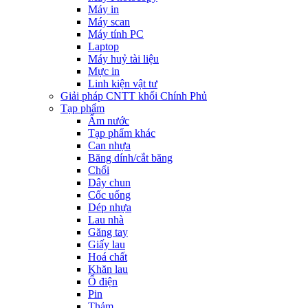
Máy in
Máy scan
Máy tính PC
Laptop
Máy huỷ tài liệu
Mực in
Linh kiện vật tư
Giải pháp CNTT khối Chính Phủ
Tạp phẩm
Ấm nước
Tạp phẩm khác
Can nhựa
Băng dính/cắt băng
Chổi
Dây chun
Cốc uống
Dép nhựa
Lau nhà
Găng tay
Giấy lau
Hoá chất
Khăn lau
Ổ điện
Pin
Thảm