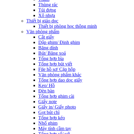
Thùng rác
Túi đựng
Xô nhựa
Thiết bị giáo dục
Thiết bị phòng học thông minh
Văn phòng phẩm
Cắt giấy
Dập ghim/ Đinh ghim
Băng dính
Bút/ Băng xoá
Tổng hợp bìa
Tổng hợp bút viết
File hồ sơ/ Cặp hộp
Văn phòng phẩm khác
Tổng hợp dao dọc giấy
Keo/ Hồ
Đèn bàn
Tổng hợp ghim cài
Giấy note
Giấy in/ Giấy photo
Gọt bút chì
Tổng hợp kéo
Nhổ ghim
Máy tính cầm tay
Tổng hợp sổ/ vở