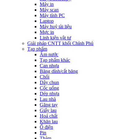
Máy in
Máy scan
Máy tính PC
Laptop
Máy huỷ tài liệu
Mực in
Linh kiện vật tư
Giải pháp CNTT khối Chính Phủ
Tạp phẩm
Ấm nước
Tạp phẩm khác
Can nhựa
Băng dính/cắt băng
Chổi
Dây chun
Cốc uống
Dép nhựa
Lau nhà
Găng tay
Giấy lau
Hoá chất
Khăn lau
Ổ điện
Pin
Thảm