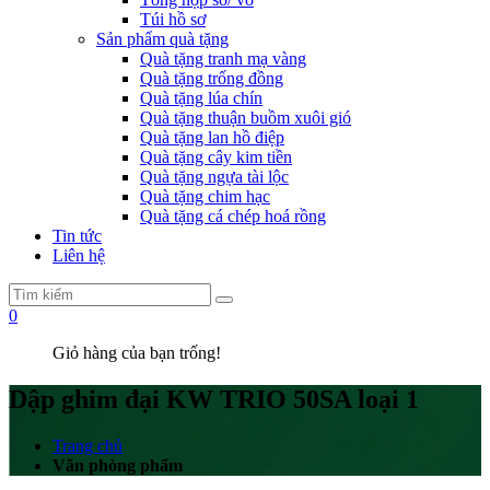
Túi hồ sơ
Sản phẩm quà tặng
Quà tặng tranh mạ vàng
Quà tặng trống đồng
Quà tặng lúa chín
Quà tặng thuận buồm xuôi gió
Quà tặng lan hồ điệp
Quà tặng cây kim tiền
Quà tặng ngựa tài lộc
Quà tặng chim hạc
Quà tặng cá chép hoá rồng
Tin tức
Liên hệ
0
Giỏ hàng của bạn trống!
Dập ghim đại KW TRIO 50SA loại 1
Trang chủ
Văn phòng phẩm