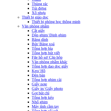
Thùng rác
Túi đựng
Xô nhựa
Thiết bị giáo dục
Thiết bị phòng học thông minh
Văn phòng phẩm
Cắt giấy
Dập ghim/ Đinh ghim
Băng dính
Bút/ Băng xoá
Tổng hợp bìa
Tổng hợp bút viết
File hồ sơ/ Cặp hộp
Văn phòng phẩm khác
Tổng hợp dao dọc giấy
Keo/ Hồ
Đèn bàn
Tổng hợp ghim cài
Giấy note
Giấy in/ Giấy photo
Gọt bút chì
Tổng hợp kéo
Nhổ ghim
Máy tính cầm tay
Tổng hợp sổ/ vở